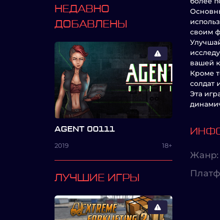
более п
НЕДАВНО
Основны
использ
ДОБАВЛЕНЫ
своим ф
Улучшай
исследу
вашей к
Кроме т
солдат 
Эта игр
динамич
AGENT 00111
ИНФО
2019
18+
Жанр:
Платф
ЛУЧШИЕ ИГРЫ