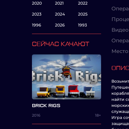
2020
2021
2022
Опера
2023
2024
2025
Проце
1996
2026
1993
Видео
Опера
СЕЙЧАС КАЧАЮТ
Место 
ОПИ
Возьмит
Путешес
корабля
найти с
морских
BRICK RIGS
служащи
2016
18+
Игра со
защищат