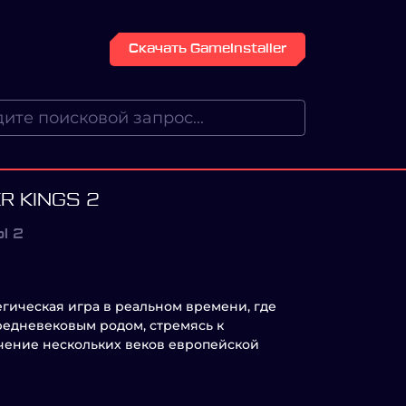
Скачать GameInstaller
R KINGS 2
Ы 2
атегическая игра в реальном времени, где
редневековым родом, стремясь к
ечение нескольких веков европейской