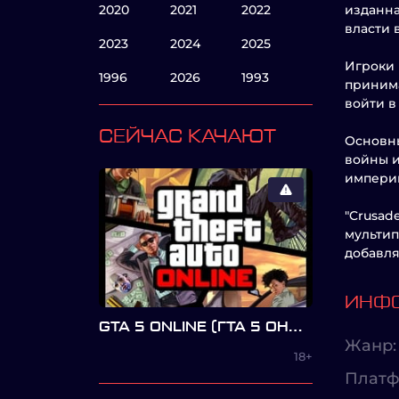
2020
2021
2022
изданна
власти 
2023
2024
2025
Игроки 
1996
2026
1993
принима
войти в
СЕЙЧАС КАЧАЮТ
Основны
войны и
империй
"Crusad
мультип
добавля
ИНФО
GTA 5 ONLINE (ГТА 5 ОНЛАЙН)
Жанр:
18+
Платф