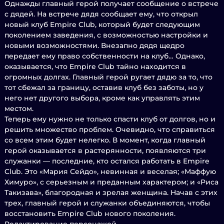
Однажды главный герой получает сообщение о встрече
с дядей. На встрече дядя сообщает ему, что открыл
новый клуб Empire Club, который будет следующим
поколением заведения, с возможностью настройки и
новыми возможностями. Внезапно дядя щедро
передает ему право собственности на клуб… Однако,
оказывается, что Empire Club тайно находится в
огромных долгах. Главный герой ругает дядю за то, что
тот сбежал за границу, оставив клуб без заботы, но у
него нет другого выбора, кроме как управлять этим
местом.
Теперь ему нужно не только спасти клуб от долгов, но и
решить множество проблем. Очевидно, что справиться
со всем этим будет нелегко. В момент, когда главный
герой оказывается в растерянности, появляются три
служанки — последние, кто остался работать в Empire
Club. Это «Мария Сейдо», невинная и веселая; «Маффую
Химуро», с серьезным и преданным характером; и «Риса
Такизава», благородная и зрелая женщина. Начав с этих
трех, главный герой и служанки объединяются, чтобы
восстановить Empire Club нового поколения.