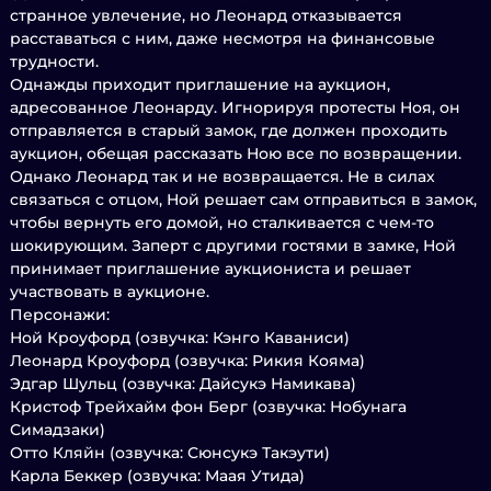
странное увлечение, но Леонард отказывается
расставаться с ним, даже несмотря на финансовые
трудности.
Однажды приходит приглашение на аукцион,
адресованное Леонарду. Игнорируя протесты Ноя, он
отправляется в старый замок, где должен проходить
аукцион, обещая рассказать Ною все по возвращении.
Однако Леонард так и не возвращается. Не в силах
связаться с отцом, Ной решает сам отправиться в замок,
чтобы вернуть его домой, но сталкивается с чем-то
шокирующим. Заперт с другими гостями в замке, Ной
принимает приглашение аукциониста и решает
участвовать в аукционе.
Персонажи:
Ной Кроуфорд (озвучка: Кэнго Каваниси)
Леонард Кроуфорд (озвучка: Рикия Кояма)
Эдгар Шульц (озвучка: Дайсукэ Намикава)
Кристоф Трейхайм фон Берг (озвучка: Нобунага
Симадзаки)
Отто Кляйн (озвучка: Сюнсукэ Такэути)
Карла Беккер (озвучка: Маая Утида)