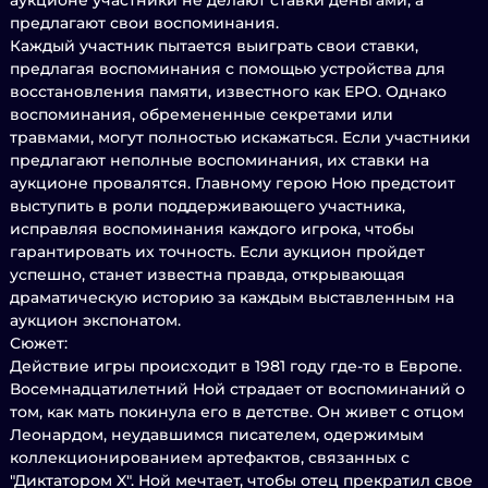
аукционе участники не делают ставки деньгами, а
предлагают свои воспоминания.
Каждый участник пытается выиграть свои ставки,
предлагая воспоминания с помощью устройства для
восстановления памяти, известного как EPO. Однако
воспоминания, обремененные секретами или
травмами, могут полностью искажаться. Если участники
предлагают неполные воспоминания, их ставки на
аукционе провалятся. Главному герою Ною предстоит
выступить в роли поддерживающего участника,
исправляя воспоминания каждого игрока, чтобы
гарантировать их точность. Если аукцион пройдет
успешно, станет известна правда, открывающая
драматическую историю за каждым выставленным на
аукцион экспонатом.
Сюжет:
Действие игры происходит в 1981 году где-то в Европе.
Восемнадцатилетний Ной страдает от воспоминаний о
том, как мать покинула его в детстве. Он живет с отцом
Леонардом, неудавшимся писателем, одержимым
коллекционированием артефактов, связанных с
"Диктатором X". Ной мечтает, чтобы отец прекратил свое