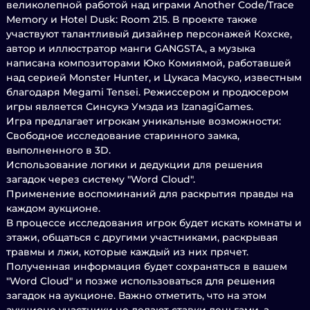
великолепной работой над играми Another Code/Trace
Memory и Hotel Dusk: Room 215. В проекте также
участвуют талантливый дизайнер персонажей Кохске,
автор и иллюстратор манги GANGSTA., а музыка
написана композиторами Юко Комиямой, работавшей
над серией Monster Hunter, и Цукаса Масуко, известным
благодаря Megami Tensei. Режиссером и продюсером
игры является Синсукэ Умэда из IzanagiGames.
Игра предлагает игрокам уникальные возможности:
Свободное исследование старинного замка,
выполненного в 3D.
Использование логики и дедукции для решения
загадок через систему "Word Cloud".
Применение воспоминаний для раскрытия правды на
каждом аукционе.
В процессе исследования игрок будет искать комнаты и
этажи, общаться с другими участниками, раскрывая
травмы и лжи, которые каждый из них прячет.
Полученная информация будет сохраняться в вашем
"Word Cloud" и позже использоваться для решения
загадок на аукционе. Важно отметить, что на этом