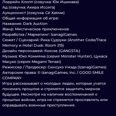
Лоррейн Клопп (озвучка: Юи Ишикава)
Ад (озвучка: Акира Иссита)
Аукционист (озвучка: Сё Хаями)
Общая информация об игре:
Название: Dark Auction
Жанр: Мистическое приключение
Разработка / Маркетинг: IzanagiGames
Сюжет / Сценарий: Рика Судзуки (Another Code/Trace
Memory и Hotel Dusk: Room 215)
Дизайн персонажей: Кохске (GANGSTA.)
Музыка: Юко Комияма (серия Monster Hunter), Цукаса
Масуко (серия Megami Tensei)
Режиссер / Продюсер: Синсукэ Умэда (IzanagiGames)
Авторские права: © IzanagiGames, Inc. / GOOD SMILE
COMPANY
Игра рассказывает о молодых людях, которые учатся
понимать прошлое и стремятся защитить мирное
будущее. Несмотря на наличие воспоминаний о
прошлых войнах, игра не стремится прославлять или
оправдывать военные преступления.