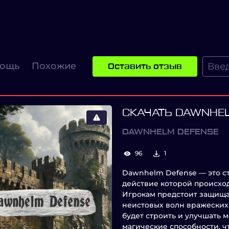
ощь
Похожие
Оставить отзыв
СКАЧАТЬ DAWNHE
DAWNHELM DEFENSE
96
1
Dawnhelm Defense — это ст
действие которой происхо
Игрокам предстоит защища
неистовых волн вражеских 
будет строить и улучшать 
магические способности, ч