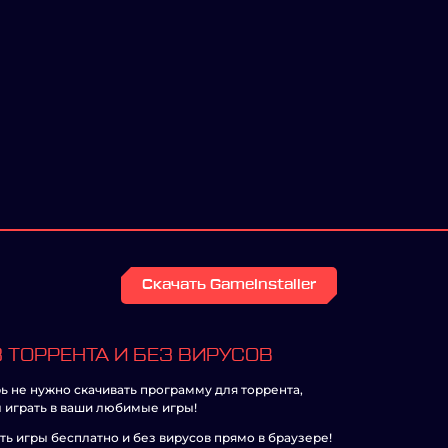
Скачать GameInstaller
 ТОРРЕНТА И БЕЗ ВИРУСОВ
ь не нужно скачивать программу для торрента,
 играть в ваши любимые игры!
ть игры бесплатно и без вирусов прямо в браузере!