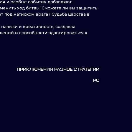
ия и особые события добавляют
менить ход битвы. Сможете ли вы защитить
т под натиском врага? Судьба царства в
 навыки и креативность, создавая
ешений и способности адаптироваться к
ПРИКЛЮЧЕНИЯ РАЗНОЕ СТРАТЕГИИ
PC