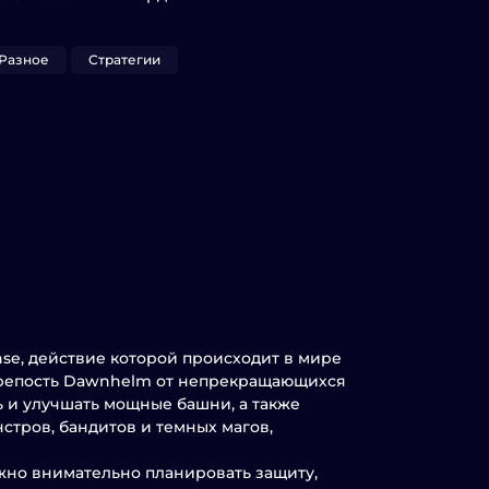
Разное
Стратегии
nse, действие которой происходит в мире
крепость Dawnhelm от непрекращающихся
ь и улучшать мощные башни, а также
стров, бандитов и темных магов,
жно внимательно планировать защиту,