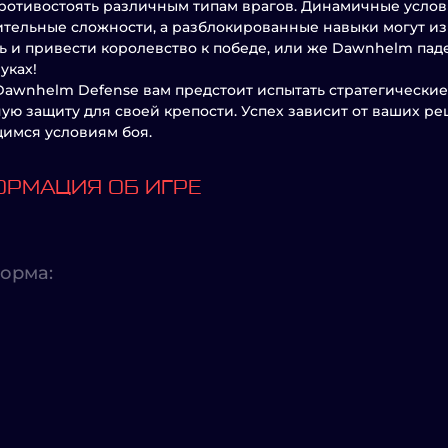
ротивостоять различным типам врагов. Динамичные услов
тельные сложности, а разблокированные навыки могут из
ь и привести королевство к победе, или же Dawnhelm паде
уках!
Dawnhelm Defense вам предстоит испытать стратегические
ую защиту для своей крепости. Успех зависит от ваших р
имся условиям боя.
РМАЦИЯ ОБ ИГРЕ
орма: