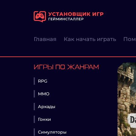
Главная
Как начать играть
Пом
ИГРЫ ПО ЖАНРАМ
RPG
MMO
Аркады
Гонки
Симуляторы