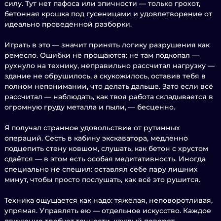
силу. Тут нет пафоса или эпичности — только грохот,
бетонная крошка под гусеницами и удовлетворение от
идеально проведённой разборки.
Играть в это — значит принять логику разрушения как
ремесло. Ошибки не прощаются: не там подкопал —
рухнуло на технику, неправильно рассчитал нагрузку —
здание не обрушилось, а скукожилось, оставив тебя в
полном непонимании, что делать дальше. Зато если всё
рассчитал — наблюдать, как твоя работа складывается в
огромную груду металла и пыли, — бесценно.
Я получал странное удовольствие от рутинных
операций. Сесть в кабину экскаватора, медленно
подцепить стену ковшом, слушать, как бетон с хрустом
сдаётся — в этом есть особая медитативность. Иногда
специально не спешил: оставлял себе пару лишних
минут, чтобы просто послушать, как всё это рушится.
Техника ощущается как надо: тяжёлая, неповоротливая,
упрямая. Управлять ею — отдельное искусство. Каждое