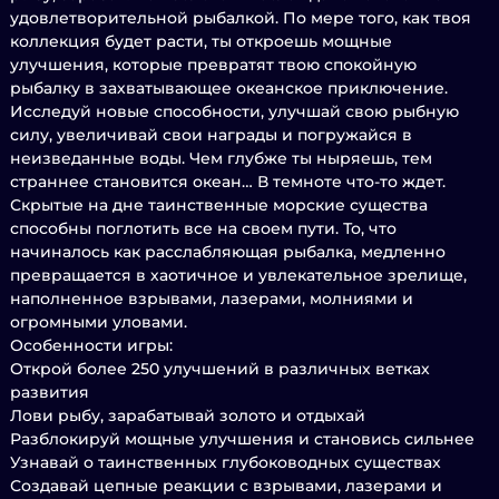
удовлетворительной рыбалкой. По мере того, как твоя
коллекция будет расти, ты откроешь мощные
улучшения, которые превратят твою спокойную
рыбалку в захватывающее океанское приключение.
Исследуй новые способности, улучшай свою рыбную
силу, увеличивай свои награды и погружайся в
неизведанные воды. Чем глубже ты ныряешь, тем
страннее становится океан… В темноте что-то ждет.
Скрытые на дне таинственные морские существа
способны поглотить все на своем пути. То, что
начиналось как расслабляющая рыбалка, медленно
превращается в хаотичное и увлекательное зрелище,
наполненное взрывами, лазерами, молниями и
огромными уловами.
Особенности игры:
Открой более 250 улучшений в различных ветках
развития
Лови рыбу, зарабатывай золото и отдыхай
Разблокируй мощные улучшения и становись сильнее
Узнавай о таинственных глубоководных существах
Создавай цепные реакции с взрывами, лазерами и