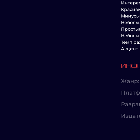
Интерес
Красив
Минусы
Неболь
Простые
Небольш
Темп ра
Акцент 
ИНФО
Жанр:
Платф
Разра
Издат