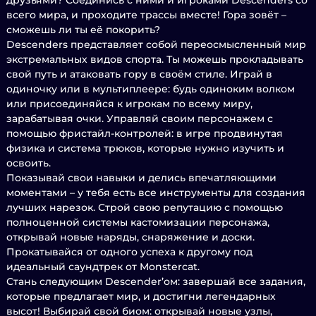
друзьями? Соединись с ними и игроками Descenders со
всего мира, и проходите трассы вместе! Гора зовёт –
сможешь ли ты её покорить?
Descenders представляет собой переосмысленный мир
экстремальных видов спорта. Ты можешь прокладывать
свой путь и атаковать гору в своём стиле. Играй в
одиночку или в мультиплеере: будь одиноким волком
или присоединяйся к игрокам по всему миру,
зарабатывая очки. Управляй своим персонажем с
помощью фристайл-контролей: в игре продвинутая
физика и система трюков, которые нужно изучить и
освоить.
Показывай свои навыки и делись впечатляющими
моментами – у тебя есть все инструменты для создания
лучших нарезок. Строй свою репутацию с помощью
полноценной системы кастомизации персонажа,
открывай новые наряды, снаряжение и доски.
Прокатывайся от одного успеха к другому под
идеальный саундтрек от Monstercat.
Стань следующим Descender’ом: завершай все задания,
которые предлагает мир, и достигни легендарных
высот! Выбирай свой биом: открывай новые узлы,