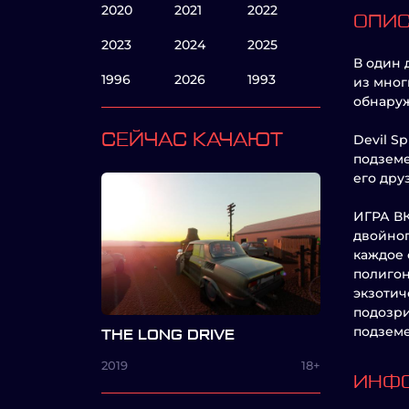
2020
2021
2022
ОПИ
2023
2024
2025
В один 
1996
2026
1993
из мног
обнаруж
СЕЙЧАС КАЧАЮТ
Devil S
подземе
его дру
ИГРА ВК
двойног
каждое 
полигон
экзотич
подозри
подземе
THE LONG DRIVE
2019
18+
ИНФО