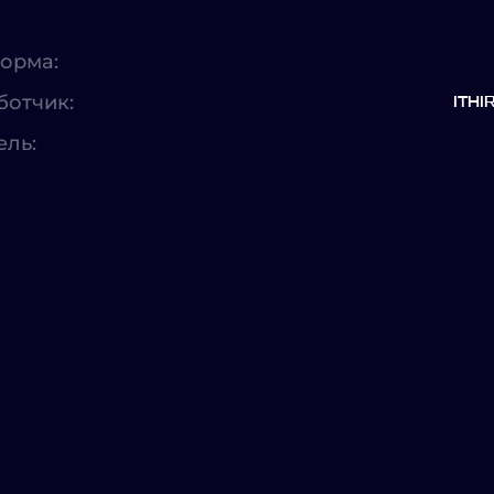
орма:
ботчик:
ITHI
ель: