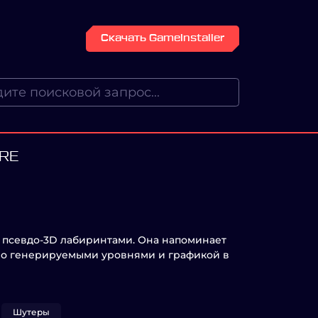
Скачать GameInstaller
IRE
с псевдо-3D лабиринтами. Она напоминает
урно генерируемыми уровнями и графикой в
Шутеры