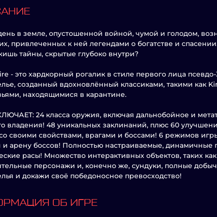
САНИЕ
день в земле, опустошенной войной, чумой и голодом, воз
их, привлеченных к ней легендами о богатстве и спасении.
ишь тайны, скрытые глубоко внутри?
pire - это хардкорный рогалик в стиле первого лица псевдо
лье, созданный вдохновлённый классиками, такими как King
зьями, находящимися в карантине.
ЛЮЧАЕТ: 24 класса оружия, включая дальнобойное и мета
о владения! 48 уникальных заклинаний, плюс 60 улучшени
со своими свойствами, врагами и боссами! 6 режимов игр
 и арену боссов! Полностью настраиваемые, динамичные 
еские расы! Множество интерактивных объектов, таких как 
тельные персонажи и, конечно же, сундуки, полные добычи
лья и докажи своё победоносное превосходство!
РМАЦИЯ ОБ ИГРЕ