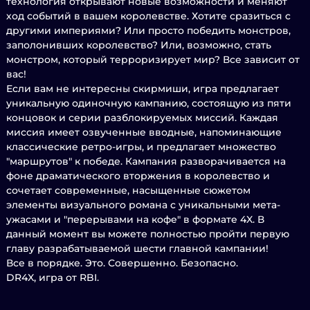
технология открывают новые возможности и меняют
ход событий в вашем королевстве. Хотите сразиться с
другими империями? Или просто победить монстров,
заполонивших королевство? Или, возможно, стать
монстром, который терроризирует мир? Все зависит от
вас!
Если вам не интересны скирмиши, игра предлагает
уникальную одиночную кампанию, состоящую из пяти
концовок и серии разблокируемых миссий. Каждая
миссия имеет озвученные вводные, напоминающие
классические ретро-игры, и предлагает множество
"маршрутов" к победе. Кампания разворачивается на
фоне драматического вторжения в королевство и
сочетает современные, насыщенные сюжетом
элементы визуального романа с уникальными мета-
ужасами и "перерывами на кофе" в формате 4X. В
данный момент вы можете полностью пройти первую
главу разрабатываемой шести главной кампании!
Все в порядке. Это. Совершенно. Безопасно.
DR4X, игра от RBI.