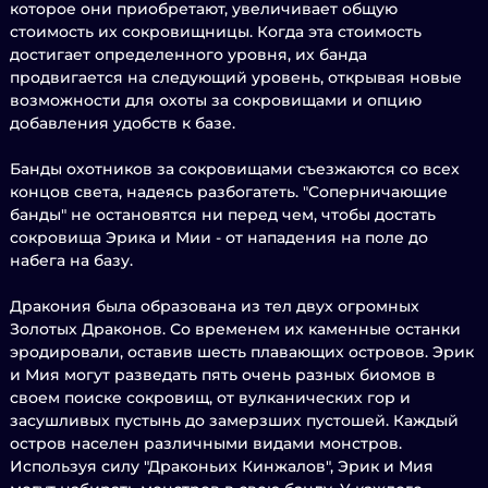
которое они приобретают, увеличивает общую
стоимость их сокровищницы. Когда эта стоимость
достигает определенного уровня, их банда
продвигается на следующий уровень, открывая новые
возможности для охоты за сокровищами и опцию
добавления удобств к базе.
Банды охотников за сокровищами съезжаются со всех
концов света, надеясь разбогатеть. "Соперничающие
банды" не остановятся ни перед чем, чтобы достать
сокровища Эрика и Мии - от нападения на поле до
набега на базу.
Дракония была образована из тел двух огромных
Золотых Драконов. Со временем их каменные останки
эродировали, оставив шесть плавающих островов. Эрик
и Мия могут разведать пять очень разных биомов в
своем поиске сокровищ, от вулканических гор и
засушливых пустынь до замерзших пустошей. Каждый
остров населен различными видами монстров.
Используя силу "Драконьих Кинжалов", Эрик и Мия