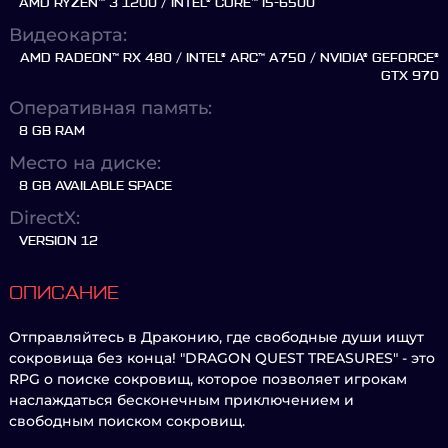
AMD RYZEN™ 3 1200 / INTEL® CORE™ I5-6500
Видеокарта:
AMD RADEON™ RX 480 / INTEL® ARC™ A750 / NVIDIA® GEFORCE®
GTX 970
Оперативная память:
8 GB RAM
Место на диске:
8 GB AVAILABLE SPACE
DirectX:
VERSION 12
ОПИСАНИЕ
Отправляйтесь в Драконию, где свободные души ищут
сокровища без конца! "DRAGON QUEST TREASURES" - это
RPG о поиске сокровищ, которое позволяет игрокам
наслаждаться бесконечным приключением и
свободным поиском сокровищ.