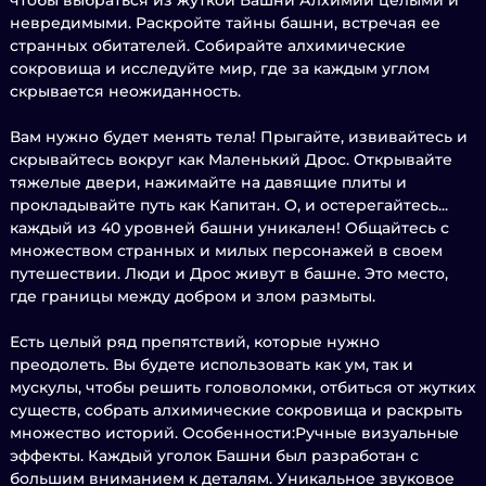
чтобы выбраться из жуткой Башни Алхимии целыми и
невредимыми. Раскройте тайны башни, встречая ее
странных обитателей. Собирайте алхимические
сокровища и исследуйте мир, где за каждым углом
скрывается неожиданность.
Вам нужно будет менять тела! Прыгайте, извивайтесь и
скрывайтесь вокруг как Маленький Дрос. Открывайте
тяжелые двери, нажимайте на давящие плиты и
прокладывайте путь как Капитан. О, и остерегайтесь...
каждый из 40 уровней башни уникален! Общайтесь с
множеством странных и милых персонажей в своем
путешествии. Люди и Дрос живут в башне. Это место,
где границы между добром и злом размыты.
Есть целый ряд препятствий, которые нужно
преодолеть. Вы будете использовать как ум, так и
мускулы, чтобы решить головоломки, отбиться от жутких
существ, собрать алхимические сокровища и раскрыть
множество историй. Особенности:Ручные визуальные
эффекты. Каждый уголок Башни был разработан с
большим вниманием к деталям. Уникальное звуковое