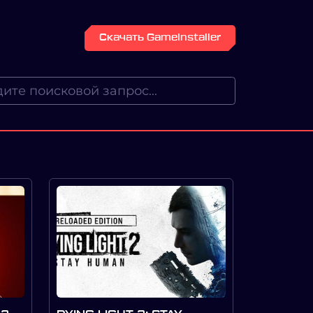
Скачать GameInstaller