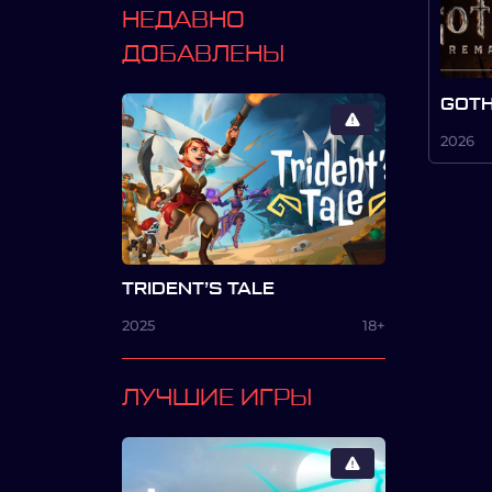
НЕДАВНО
ДОБАВЛЕНЫ
GOTH
2026
TRIDENT’S TALE
2025
18+
ЛУЧШИЕ ИГРЫ