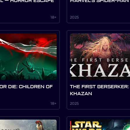
L — HORROR ESCAPE
MARVEL’S SPIDER-MAN
18+
2025
 OR DIE: CHILDREN OF
THE FIRST BERSERKER:
KHAZAN
18+
2025