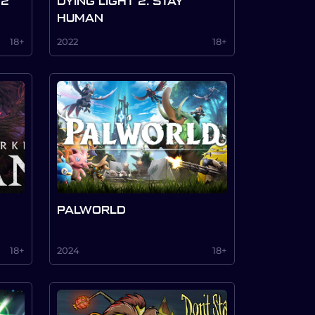
 2
DYING LIGHT 2: STAY
HUMAN
18+
2022
18+
PALWORLD
18+
2024
18+