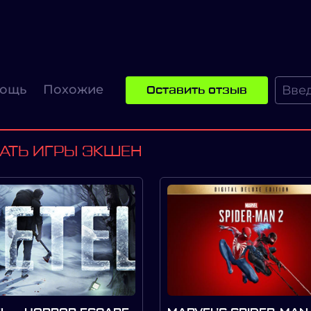
ощь
Похожие
Оставить отзыв
АТЬ ИГРЫ ЭКШЕН