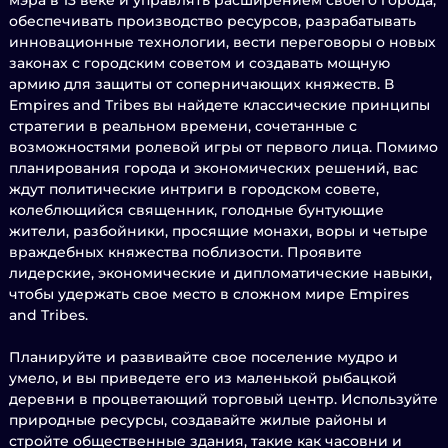
мэра в 13 веке и управлять расширением своего города,
обеспечивать производство ресурсов, разрабатывать
инновационные технологии, вести переговоры о новых
законах с городским советом и создавать мощную
армию для защиты от соперничающих княжеств. В
Empires and Tribes вы найдете классические принципы
стратегии в реальном времени, сочетанные с
возможностями ролевой игры от первого лица. Помимо
планирования города и экономических решений, вас
ждут политические интриги в городском совете,
колеблющийся священник, голодные бунтующие
жители, разбойники, просящие монахи, воры и четыре
враждебных княжества поблизости. Проявите
лидерские, экономические и дипломатические навыки,
чтобы удержать свое место в сложном мире Empires
and Tribes.
Планируйте и развивайте свое поселение мудро и
умело, и вы приведете его из маленькой рыбацкой
деревни в процветающий торговый центр. Используйте
природные ресурсы, создавайте жилые районы и
стройте общественные здания, такие как часовни и