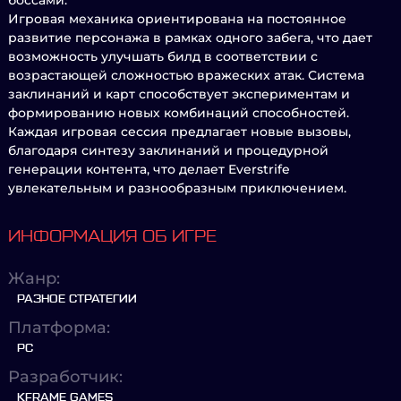
боссами.
Игровая механика ориентирована на постоянное
развитие персонажа в рамках одного забега, что дает
возможность улучшать билд в соответствии с
возрастающей сложностью вражеских атак. Система
заклинаний и карт способствует экспериментам и
формированию новых комбинаций способностей.
Каждая игровая сессия предлагает новые вызовы,
благодаря синтезу заклинаний и процедурной
генерации контента, что делает Everstrife
увлекательным и разнообразным приключением.
ИНФОРМАЦИЯ ОБ ИГРЕ
Жанр:
РАЗНОЕ СТРАТЕГИИ
Платформа:
PC
Разработчик:
KFRAME GAMES