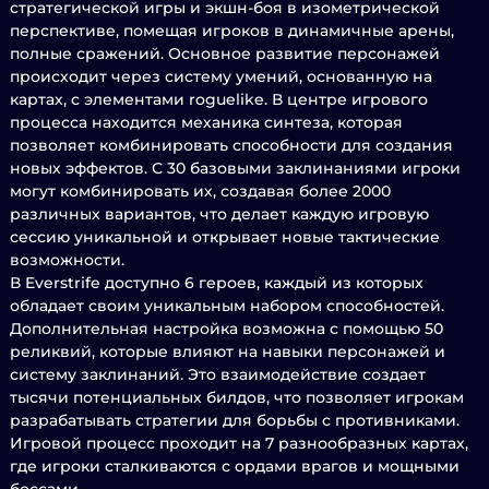
стратегической игры и экшн-боя в изометрической
перспективе, помещая игроков в динамичные арены,
полные сражений. Основное развитие персонажей
происходит через систему умений, основанную на
картах, с элементами roguelike. В центре игрового
процесса находится механика синтеза, которая
позволяет комбинировать способности для создания
новых эффектов. С 30 базовыми заклинаниями игроки
могут комбинировать их, создавая более 2000
различных вариантов, что делает каждую игровую
сессию уникальной и открывает новые тактические
возможности.
В Everstrife доступно 6 героев, каждый из которых
обладает своим уникальным набором способностей.
Дополнительная настройка возможна с помощью 50
реликвий, которые влияют на навыки персонажей и
систему заклинаний. Это взаимодействие создает
тысячи потенциальных билдов, что позволяет игрокам
разрабатывать стратегии для борьбы с противниками.
Игровой процесс проходит на 7 разнообразных картах,
где игроки сталкиваются с ордами врагов и мощными