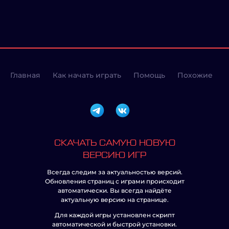
Главная
Как начать играть
Помощь
Похожие
СКАЧАТЬ САМУЮ НОВУЮ
ВЕРСИЮ ИГР
Всегда следим за актуальностью версий.
Обновления страниц с играми происходит
автоматически. Вы всегда найдёте
актуальную версию на странице.
Для каждой игры установлен скрипт
автоматической и быстрой установки.