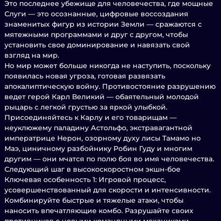
Это последнее убежище для человечества, где мощные
Слуги — это осознанные, цифровые воссоздания
знаменитых фигур из истории Земли — сражаются с
мятежными программами и друг с другом, чтобы
установить свое доминирование и навязать свой
взгляд на мир.
Но мир может больше никогда не наступить, поскольку
появилась новая угроза, готовая развязать
апокалиптическую войну. Противостояние разрушению
ведет герой Карл Великий — обаятельный молодой
рыцарь с легкой грустью за яркой улыбкой.
Присоединяйтесь к Карлу и его товарищам —
неуклюжему паладину Астольфо, экстравагантной
императрице Нерон, озорному духу лисы Тамамо но
Маэ, циничному разбойнику Робин Гуду и многим
другим — они мчатся по полю боя во имя человечества.
Следующий шаг в высокоскоростном экшн-бое
Ключевая особенность 1: Игровой процесс,
усовершенствованный для скорости и интенсивности.
Комбинируйте быстрые и тяжелые атаки, чтобы
наносить впечатляющие комбо. Разрушайте своих