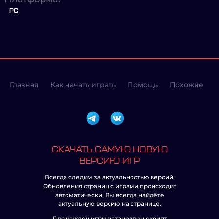
PC
Главная
Как начать играть
Помощь
Похожие
СКАЧАТЬ САМУЮ НОВУЮ
ВЕРСИЮ ИГР
Всегда следим за актуальностью версий.
Обновления страниц с играми происходит
автоматически. Вы всегда найдёте
актуальную версию на странице.
Для каждой игры установлен скрипт