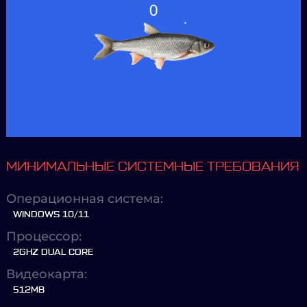
МИНИМАЛЬНЫЕ СИСТЕМНЫЕ ТРЕБОВАНИЯ
Операционная система:
WINDOWS 10/11
Процессор:
2GHZ DUAL CORE
Видеокарта:
512MB