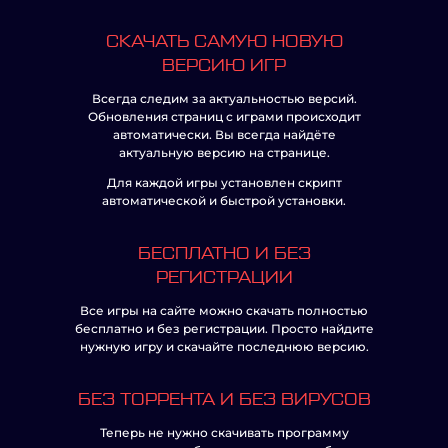
СКАЧАТЬ САМУЮ НОВУЮ
ВЕРСИЮ ИГР
Всегда следим за актуальностью версий.
Обновления страниц с играми происходит
автоматически. Вы всегда найдёте
актуальную версию на странице.
Для каждой игры установлен скрипт
автоматической и быстрой установки.
БЕСПЛАТНО И БЕЗ
РЕГИСТРАЦИИ
Все игры на сайте можно скачать полностью
бесплатно и без регистрации. Просто найдите
нужную игру и скачайте последнюю версию.
БЕЗ ТОРРЕНТА И БЕЗ ВИРУСОВ
Теперь не нужно скачивать программу