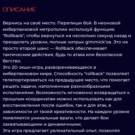
ОПИСАНИЕ
Вернись на своё место. Перепиши бой. В неоновой
киберпанковой метрополии используй функцию
"Rollback", чтобы вернуться на несколько секунд назад и
преодолеть уровни, полные хитрых gimmick’ов. Это не
просто второй шанс — Rollback обеспечивает
тактические действия, будь то атака или безопасное
бегство.
Это 2D экшн-игра, разворачивающаяся в
киберпанковом мире. Способность "rollback" позволяет
телепортироваться на предыдущее место, что помогает
решать задачи, наполненные разнообразными
испытаниями. Возможность мгновенно возвращаться к
прошлым координатам можно использовать как для
восстановления после ошибок, так и для атак, в
зависимости от твоей креативности. На каждом уровне
появляются уникальные враги, что делает бои
захватывающими и динамичными.
Эта игра предлагает увлекательный опыт, позволяя