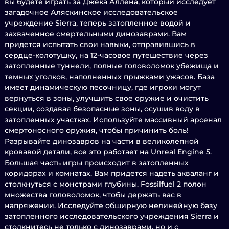
вы будете играть за Джека Аллена, который исследует
загадочное Аляскинское исследовательское
учреждение Sierra, теперь затопленное водой и
захваченное смертельными динозаврами. Вам
придется испытать свои навыки, отправившись в
сердце-колотушку, на 12-часовое путешествие через
затопленные туннели, полные головоломок убежища и
темных уголков, наполненных прыжками ужасов. База
имеет динамическую песочницу, где игроки могут
вернуться в зоны, улучшить свое оружие и очистить
секции, создавая безопасные зоны, осушив воду в
затопленных участках. Используйте массивный арсенал
смертоносного оружия, чтобы причинить боль!
Разрывайте динозавров на части в великолепной
кровавой детали, все это работает на Unreal Engine 5.
Большая часть игры происходит в затопленных
коридорах и комнатах. Вам придется надеть акваланг и
столкнуться с монстрами глубины. Fossilfuel 2 полон
множества головоломок, чтобы держать вас в
напряжении. Исследуйте обширную нелинейную базу
затопленного исследовательского учреждения Sierra и
столкнитесь не только с динозаврами, но и с