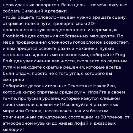
неожиданных поворотов. Ваша цель — помочь лягушке
собрать Сияющий Артефакт!
Чтобы решить головоломки, вам нужно вращать сцену,
открывая новые пути, проверяя свою 3D-
пространственную осведомленность и перемещая
Frogblocks для создания собственных маршрутов. По
мере продвижения сложность головоломок возрастает,
и вам придется освоить разные механики. Будьте
осторожны с ядовитыми опасностями, собирайте Frog
Fruit для увеличения дальности, скользите по ледяным
путям и находите скрытые решения, которые всегда
были рядом, просто не с того угла, с которого вы
смотрели!
Собирайте дополнительные Секретные Наклейки,
которые хитро спрятаны среди руин. Играйте в своем
темпе, пропуская уровни, которые кажутся слишком
простыми или сложными! Исследуйте 4 различных
мира или Сезона, наслаждаясь нашим богатым
оригинальным саундтреком, состоящим из 30 треков, от
атмосферной музыки до живых лофай и джазовых
мелодий!