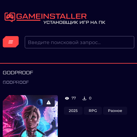
GODPROOF
GODPROOF
77
0
2025
RPG
Разное