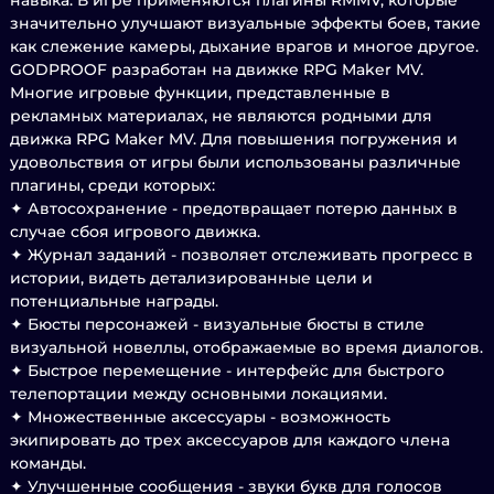
навыка. В игре применяются плагины RMMV, которые
значительно улучшают визуальные эффекты боев, такие
как слежение камеры, дыхание врагов и многое другое.
GODPROOF разработан на движке RPG Maker MV.
Многие игровые функции, представленные в
рекламных материалах, не являются родными для
движка RPG Maker MV. Для повышения погружения и
удовольствия от игры были использованы различные
плагины, среди которых:
✦ Автосохранение - предотвращает потерю данных в
случае сбоя игрового движка.
✦ Журнал заданий - позволяет отслеживать прогресс в
истории, видеть детализированные цели и
потенциальные награды.
✦ Бюсты персонажей - визуальные бюсты в стиле
визуальной новеллы, отображаемые во время диалогов.
✦ Быстрое перемещение - интерфейс для быстрого
телепортации между основными локациями.
✦ Множественные аксессуары - возможность
экипировать до трех аксессуаров для каждого члена
команды.
✦ Улучшенные сообщения - звуки букв для голосов