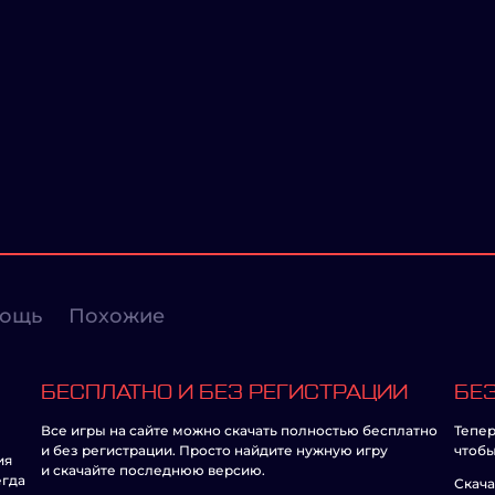
ощь
Похожие
БЕСПЛАТНО И БЕЗ РЕГИСТРАЦИИ
БЕЗ
Все игры на сайте можно скачать полностью бесплатно
Тепер
и без регистрации. Просто найдите нужную игру
чтобы
ия
и скачайте последнюю версию.
егда
Скача