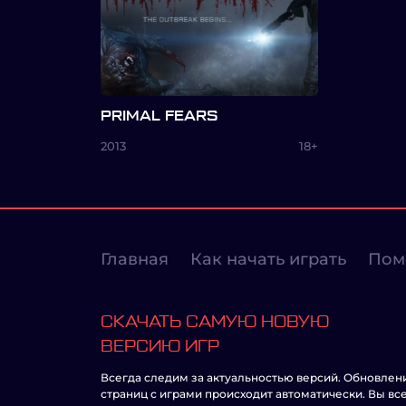
PRIMAL FEARS
2013
18+
Главная
Как начать играть
Пом
СКАЧАТЬ САМУЮ НОВУЮ
ВЕРСИЮ ИГР
Всегда следим за актуальностью версий. Обновлен
страниц с играми происходит автоматически. Вы вс