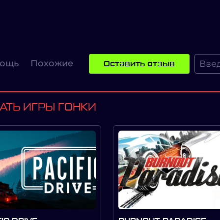
ощь
Похожие
Оставить отзыв
АТЬ ИГРЫ ГОНКИ