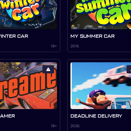
INTER CAR
MY SUMMER CAR
18+
2016
EAMER
DEADLINE DELIVERY
18+
2026