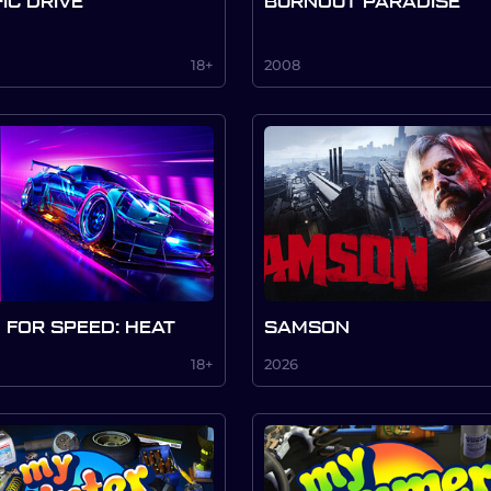
FIC DRIVE
BURNOUT PARADISE
18+
2008
 FOR SPEED: HEAT
SAMSON
18+
2026