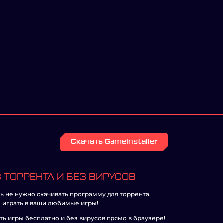
Скачать GameInstaller
 ТОРРЕНТА И БЕЗ ВИРУСОВ
ь не нужно скачивать программу для торрента,
 играть в ваши любимые игры!
ть игры бесплатно и без вирусов прямо в браузере!