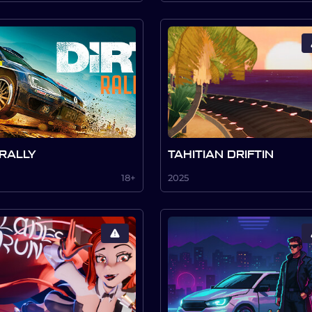
 RALLY
TAHITIAN DRIFTIN
18+
2025