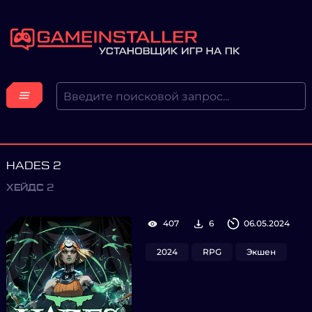
HADES 2
ХЕЙДС 2
407
6
06.05.2024
2024
RPG
Экшен