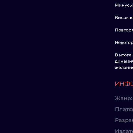
Минусы
Высокая
Повторя
Некото
В итоге
динамич
желание
ИНФО
Жанр:
Платф
Разра
Издат