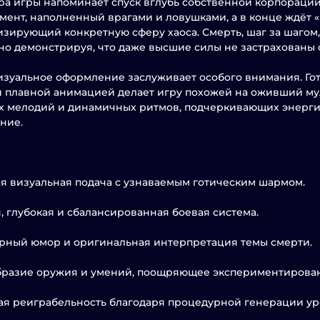
ра игры напоминает спуск вглубь собственной корпорации
мент, наполненный врагами и ловушками, а в конце ждёт «
зирующий конкретную сферу хаоса. Смерть, шаг за шагом,
о демонстрируя, что даже высшие силы не застрахованы о
зуальное оформление заслуживает особого внимания. Гот
 плавной анимацией делает игру похожей на оживший му
 мелодий и динамичных ритмов, подчеркивающих энерги
ние.
я визуальная подача с узнаваемым готическим шармом.
, глубокая и сбалансированная боевая система.
рный юмор и оригинальная интерпретация темы смерти.
бразие оружия и умений, поощряющее экспериментирова
я реиграбельность благодаря процедурной генерации ур