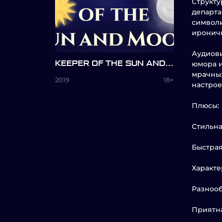
Структу
департа
символи
ироничн
Аудиови
KEEPER OF THE SUN AND MOON
юмора и
мрачных
2019
18+
настрое
Плюсы:
Стильна
Быстрая
Характе
Разноо
Приятна