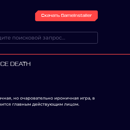
Скачать GameInstaller
ICE DEATH
ачная, но очаровательно ироничная игра, в
овится главным действующим лицом.