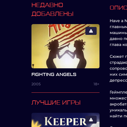
НЕДАВНО
ОПИ
ДОБАВЛЕНЫ
Have a 
главным
машины 
давно п
глава к
Сюжет п
страдаю
сопрово
них сим
FIGHTING ANGELS
депресс
2005
18+
Геймпле
множест
ЛУЧШИЕ ИГРЫ
акробат
уникаль
найти п