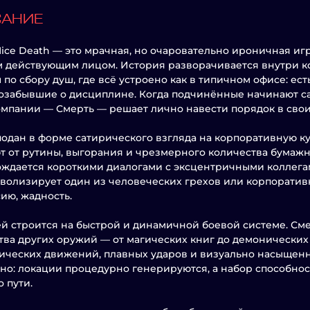
САНИЕ
Nice Death — это мрачная, но очаровательно ироничная игр
 действующим лицом. История разворачивается внутри к
по сбору душ, где всё устроено как в типичном офисе: ест
озабывшие о дисциплине. Когда подчинённые начинают с
омпании — Смерть — решает лично навести порядок в свои
одан в форме сатирического взгляда на корпоративную ку
т от рутины, выгорания и чрезмерного количества бумаж
ждается короткими диалогами с эксцентричными коллега
волизирует один из человеческих грехов или корпоративн
ию, жадность.
й строится на быстрой и динамичной боевой системе. Сме
ва других оружий — от магических книг до демонических
ических движений, плавных ударов и визуально насыщен
но: локации процедурно генерируются, а набор способност
о пути.