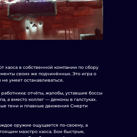
в от хаоса в собственной компании по сбору
аменты своих же подчинённых. Это игра о
 не умеет останавливаться.
работника: отчёты, жалобы, уставшие боссы
а, а вместо коллег — демоны в галстуках.
плые тени и плавные движения Смерти
аждое оружие ощущается по-своему, а
тоящим маэстро хаоса. Бои быстрые,