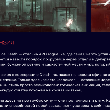
НЗИЯ
Nice Death — стильный 2D roguelike, где сама Смерть, уста
рётся навести порядок, прорубаясь через отделы и департ
ии, бумажной рутине и саркастичной мести миру, который
заход в корпорацию Death Inc. похож на кошмар офисного 
я спешка. Только здесь вместо ксероксов — летающие череп
ный стиль просто великолепен: готическая анимация, тё
каждую схватку похожей на кровавый танец.
я здесь не про грубую силу — они про точность и ритм. К
ции способностей порой заставляют чувствовать себя нас