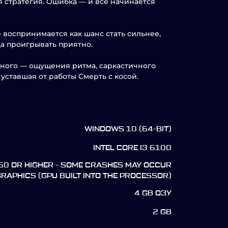
я стратегия. Ошибка — и всё начинается
е воспринимается как шанс стать сильнее,
да проигрывать приятно.
одного — ощущения ритма, саркастичного
уставшая от работы Смерть с косой.
WINDOWS 10 (64-BIT)
INTEL CORE I3 6100
360 OR HIGHER - SOME CRASHES MAY OCCUR
GRAPHICS (GPU BUILT INTO THE PROCESSOR)
4 GB ОЗУ
2 GB