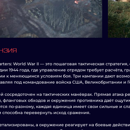
НЗИЯ
rters: World War II — это пошаговая тактическая стратеги
ии 1944 года, где управление отрядом требует расчёта, 
ии к меняющимся условиям боя. Три кампании дают возмож
авляя под командование войска США, Великобритании и 
й сосредоточен на тактических манёврах. Прямая атака ре
, фланговых обходов и окружения противника даёт ощути
ся по-разному, каждая единица имеет свои сильные и сл
 способна перевернуть исход сражения.
етализированы, а окружение реагирует на боевые действия