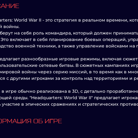
САНИЕ
rters: World War II - это стратегия в реальном времени, к
й войны.
берут на себя роль командира, который должен принимат
 Это включает в себя планирование боевых операций, упр
дство военной техники, а также управление войсками на п
едлагает разнообразные игровые режимы, включая сюже
льзовательские сетевые битвы. В сюжетных кампаниях иг
мировой войны через серию миссий, в то время как в мно
ся с другими игроками за контроль над территориями и р
 в игре обычно реализована в 3D, с детально проработа
щей среды. "Headquarters: World War II" предлагает игрок
 участие в эпических сражениях и стратегических проти
РМАЦИЯ ОБ ИГРЕ