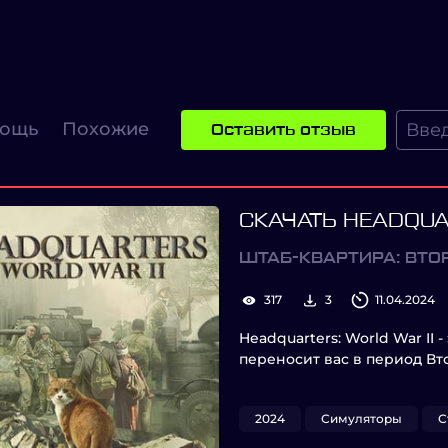
ощь
Похожие
Оставить отзыв
СКАЧАТЬ HEADQUA
ШТАБ-КВАРТИРА: ВТО
317
3
11.04.2024
Headquarters: World War II 
переносит вас в период В
2024
Симуляторы
С