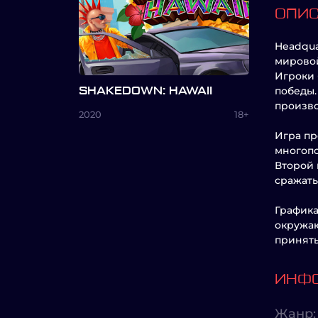
ОПИ
Headqua
мирово
Игроки 
победы.
SHAKEDOWN: HAWAII
произво
2020
18+
Игра пр
многопо
Второй 
сражать
Графика
окружаю
принять
ИНФО
Жанр: