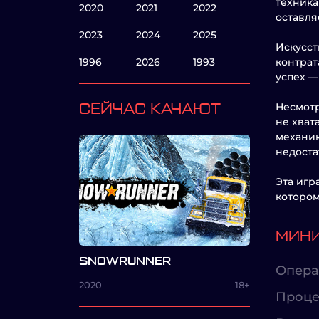
техника
2020
2021
2022
оставля
2023
2024
2025
Искусст
1996
2026
1993
контрат
успех —
Несмотр
СЕЙЧАС КАЧАЮТ
не хват
механик
недоста
Эта игр
котором
МИНИ
SNOWRUNNER
Опера
2020
18+
Проце