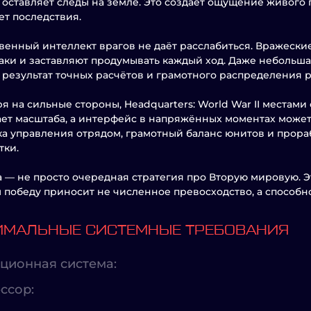
 оставляет следы на земле. Это создаёт ощущение живого 
ет последствия.
венный интеллект врагов не даёт расслабиться. Вражески
аки и заставляют продумывать каждый ход. Даже небольша
 результат точных расчётов и грамотного распределения р
я на сильные стороны, Headquarters: World War II местам
ает масштаба, а интерфейс в напряжённых моментах може
а управления отрядом, грамотный баланс юнитов и прора
тки.
а — не просто очередная стратегия про Вторую мировую. 
 победу приносит не численное превосходство, а способн
МАЛЬНЫЕ СИСТЕМНЫЕ ТРЕБОВАНИЯ
ционная система:
ссор: