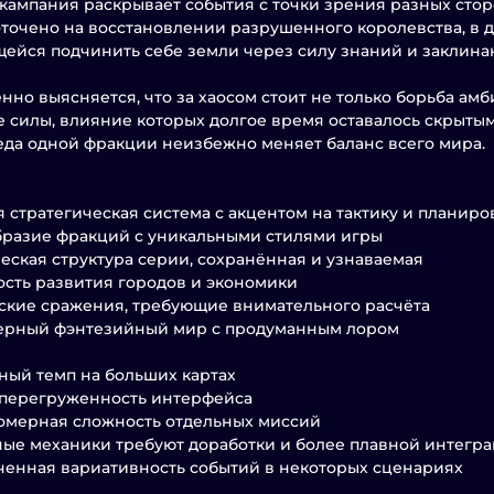
кампания раскрывает события с точки зрения разных сто
точено на восстановлении разрушенного королевства, в 
ейся подчинить себе земли через силу знаний и заклина
нно выясняется, что за хаосом стоит не только борьба ам
 силы, влияние которых долгое время оставалось скрытым
еда одной фракции неизбежно меняет баланс всего мира.
я стратегическая система с акцентом на тактику и планир
разие фракций с уникальными стилями игры
еская структура серии, сохранённая и узнаваемая
сть развития городов и экономики
ские сражения, требующие внимательного расчёта
ерный фэнтезийный мир с продуманным лором
ый темп на больших картах
 перегруженность интерфейса
омерная сложность отдельных миссий
ые механики требуют доработки и более плавной интегр
енная вариативность событий в некоторых сценариях