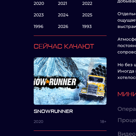
добывае
2020
2021
2022
Отдельн
2023
2024
2025
ощущает
1996
2026
1993
выстраи
Атмосфе
постоян
СЕЙЧАС КАЧАЮТ
сопрово
Но без 
Иногда 
хотелос
МИНИ
Опера
SNOWRUNNER
Проце
2020
18+
Видео