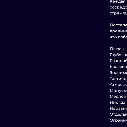
Каждая 
сосредо
стремящ
Постепе
древние
что поб
Плюсы
Глубока
Разнооб
Классич
Значимо
Тактиче
Атмосф
Минусы
Медленн
Иногда
Неравн
Отдельн
Огранич