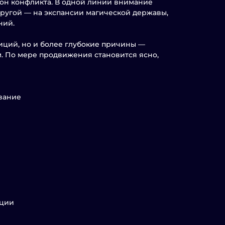
рон конфликта. В одной линии внимание
другой — на экспансии магической державы,
ний.
биций, но и более глубокие причины —
. По мере продвижения становится ясно,
ование
ации