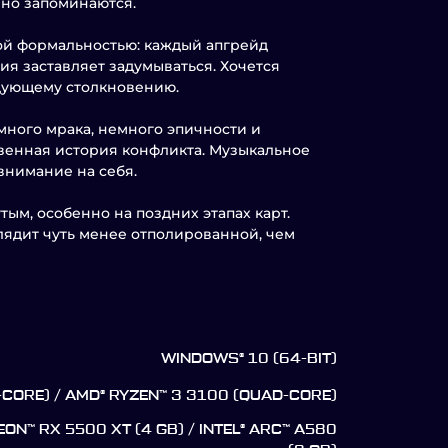
нно запоминаются.
той формальностью: каждый апгрейд
ия заставляет задумываться. Хочется
едующему столкновению.
много мрака, немного эпичности и
твенная история конфликта. Музыкальное
внимание на себя.
ым, особенно на поздних этапах карт.
лядит чуть менее отполированной, чем
WINDOWS® 10 (64-BIT)
-CORE) / AMD® RYZEN™ 3 3100 (QUAD-CORE)
EON™ RX 5500 XT (4 GB) / INTEL® ARC™ A580