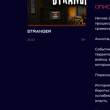
ОПИ
Heroes 
процесс
сражени
STRANGER
Аннота
2022
18+
События
террито
войны. 
которых
Переск
История
боротьс
ослабев
власть.