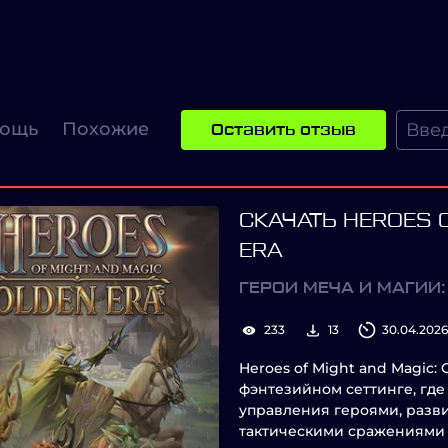
ощь
Похожие
Оставить отзыв
СКАЧАТЬ HEROES O
ERA
ГЕРОИ МЕЧА И МАГИИ
233
13
30.04.2026
Heroes of Might and Magic:
фэнтезийном сеттинге, где
управления героями, разв
тактическими сражениями 