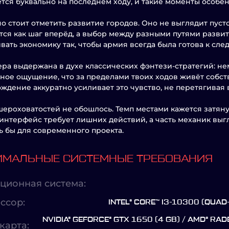
тся буквально на последнем ходу, и такие моменты особе
о стоит отметить развитие городов. Оно не выглядит пус
ся как шаг вперёд, а выбор между разными путями развит
вать экономику так, чтобы армия всегда была готова к сл
ра выдержана в духе классических фэнтези-стратегий: не
ное ощущение, что за пределами твоих ходов живёт собс
ждение аккуратно усиливает это чувство, не перетягивая 
шероховатостей не обошлось. Темп местами кажется затянут
интерфейс требует лишних действий, а часть механик выг
ь бы для современного проекта.
МАЛЬНЫЕ СИСТЕМНЫЕ ТРЕБОВАНИЯ
ционная система:
ссор:
INTEL® CORE™ I3-10300 (QUAD
NVIDIA® GEFORCE® GTX 1650 (4 GB) / AMD® RAD
карта: