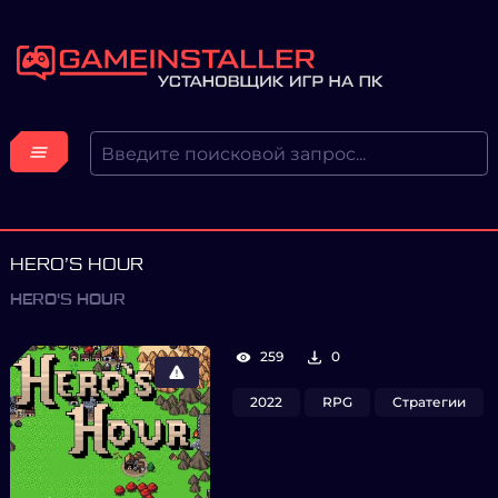
HERO’S HOUR
HERO'S HOUR
259
0
2022
RPG
Стратегии