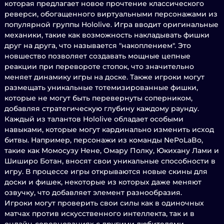
которая предлагает новое прочтение классического
реверси, обогащенного виртуальными персонажами из
популярной группы Hololive. Игра вводит оригинальные
механики, такие как возможность накладывать фишки
друг на друга, что называется "накоплением". Это
новшество позволяет создавать мощные цепные
реакции при перевороте стопок, что значительно
меняет динамику игры на доске. Также игроки могут
размещать уникальные тотемизированные фишки,
которые не могут быть перевернуты соперником,
добавляя стратегическую глубину каждому раунду.
Каждый из талантов Hololive обладает особыми
навыками, которые могут кардинально изменить исход
битвы. Например, персонажи из команды NePoLaBo,
такие как Момосузу Нене, Омару Полку, Юкихану Лами и
Шиширо Ботан, вносят свои уникальные способности в
игру. В процессе игры открываются новые скины для
доски и фишек, некоторые из которых даже меняют
озвучку, что добавляет элемент разнообразия.
Игроки могут проверить свои силы как в одиночных
матчах против искусственного интеллекта, так и в