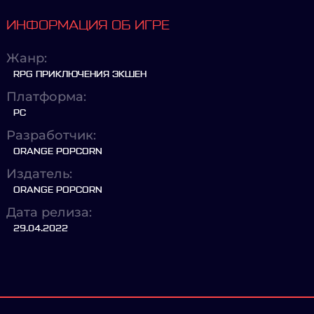
ИНФОРМАЦИЯ ОБ ИГРЕ
Жанр:
RPG ПРИКЛЮЧЕНИЯ ЭКШЕН
Платформа:
PC
Разработчик:
ORANGE POPCORN
Издатель:
ORANGE POPCORN
Дата релиза:
29.04.2022