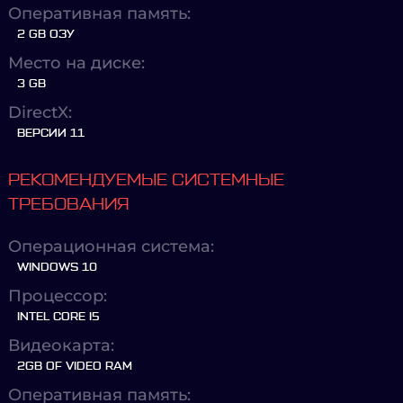
Оперативная память:
2 GB ОЗУ
Место на диске:
3 GB
DirectX:
ВЕРСИИ 11
РЕКОМЕНДУЕМЫЕ СИСТЕМНЫЕ
ТРЕБОВАНИЯ
Операционная система:
WINDOWS 10
Процессор:
INTEL CORE I5
Видеокарта:
2GB OF VIDEO RAM
Оперативная память: