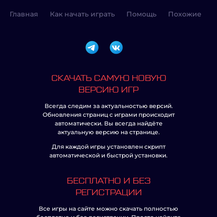
Главная
Как начать играть
Помощь
Похожие
СКАЧАТЬ САМУЮ НОВУЮ
ВЕРСИЮ ИГР
Всегда следим за актуальностью версий.
Обновления страниц с играми происходит
автоматически. Вы всегда найдёте
актуальную версию на странице.
Для каждой игры установлен скрипт
автоматической и быстрой установки.
БЕСПЛАТНО И БЕЗ
РЕГИСТРАЦИИ
Все игры на сайте можно скачать полностью