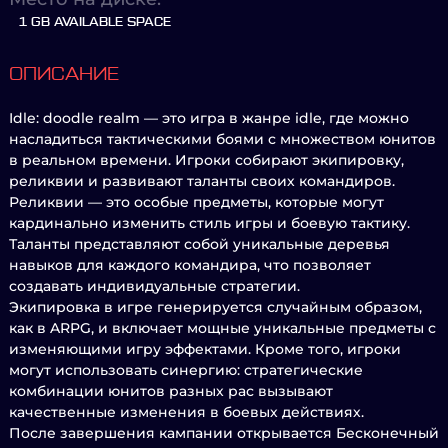
1 GB AVAILABLE SPACE
ОПИСАНИЕ
Idle: doodle realm — это игра в жанре idle, где можно
насладиться тактическими боями с множеством юнитов
в реальном времени. Игроки собирают экипировку,
реликвии и развивают таланты своих командиров.
Реликвии — это особые предметы, которые могут
кардинально изменить стиль игры и боевую тактику.
Таланты представляют собой уникальные деревья
навыков для каждого командира, что позволяет
создавать индивидуальные стратегии.
Экипировка в игре генерируется случайным образом,
как в ARPG, и включает мощные уникальные предметы с
изменяющими игру эффектами. Кроме того, игроки
могут использовать синергию: стратегические
комбинации юнитов разных рас вызывают
качественные изменения в боевых действиях.
После завершения кампании открывается Бесконечный