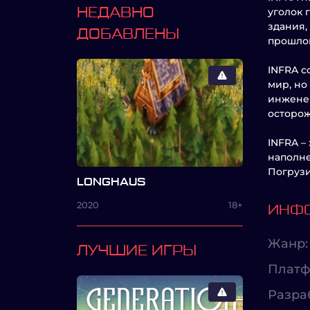
НЕДАВНО
уголок 
здания,
ДОБАВЛЕНЫ
прошлог
INFRA с
мир, но
инженер
осторож
INFRA –
наполне
Погрузи
LONGHAUS
2020
18+
ИНФО
Жанр:
ЛУЧШИЕ ИГРЫ
Платф
Разра