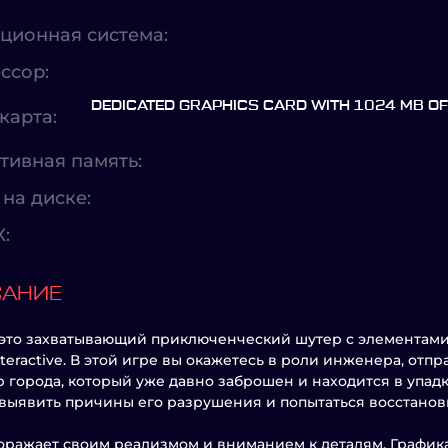
ционная система:
ссор:
DEDICATED GRAPHICS CARD WITH 1024 MB O
карта:
тивная память:
на диске:
X:
САНИЕ
 это захватывающий приключенческий шутер с элементами
Interactive. В этой игре вы окажетесь в роли инженера, от
р города, который уже давно заброшен и находится в упадк
 выявить причины его разрушения и попытаться восстанови
оражает своим реализмом и вниманием к деталям. График