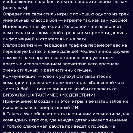
изображение поля боя, и вы не поверите своим глазам
(или ушам)!
Определите свой стиль игры с помощью одного из трех
уникальных классов боя — играйте так, как вам удобно!
Инновационная функция «Голосовой чат» позволяет
вам связаться с командой в реальном времени, делясь
информацией и стратегиями на лету.
Ультрареализм — передовая графика перенесет вас на
передовую битвы и даже дальше! Реалистичное оружие
поможет вам справиться с хорошо вооруженным
врагом с использованием впечатляющего арсенала
очень стильных и реалистичных пушек.
Коммуникация — ключ к успеху! Связывайтесь с
командой в реальном времени через «Голосовой чат»!
Чистый бой — ничего лишнего, чтобы отвлекать от
ВИЗУАЛЬНЫХ ТАКТИЧЕСКИХ ДЕЙСТВИЙ!
Примечание: В создании этой игры и ее материалов не
использовался генеративный ИИ.
It Takes a War обещает стать настоящим испытанием для
командных игроков, где каждая деталь имеет значение,
и только слаженная работа приведет к победе. Не
упустите шанс погрузиться в мир динамичного и