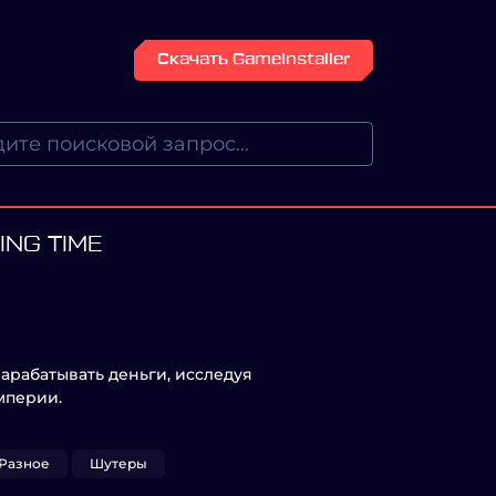
Скачать GameInstaller
ING TIME
зарабатывать деньги, исследуя
мперии.
Разное
Шутеры