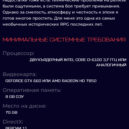
Недостатки тоже есть: технические проблемы на релизе
были ощутимыми, а система боя требует привыкания.
Однако за смелость, атмосферу и честность к эпохе я
готов многое простить. Для меня это одна из самых
необычных исторических RPG последних лет.
МИНИМАЛЬНЫЕ СИСТЕМНЫЕ ТРЕБОВАНИЯ
Процессор:
ДВУХЪЯДЕРНЫЙ INTEL CORE I3-6100 3,7 ГГЦ ИЛИ
АНАЛОГИЧНЫЙ
Видеокарта:
GEFORCE GTX 660 ИЛИ AMD RADEON HD 7850
Оперативная память:
8 GB ОЗУ
Место на диске:
70 GB
DirectX:
ВЕРСИИ 11