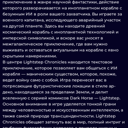
приключение в жанре научной фантастики, действие
которого разворачивается на инопланетном корабле с
безумным ИИ в роли вашего захватчика. Вы играете за
военного капитана, исследующего аварийный участок
на другой планете. Здесь вы находите древний
космический корабль с инопланетной технологией и
имперской символикой, и вскоре вас уносят в
межгалактическое приключение, где вам нужно
выживать и оставаться актуальным на корабле с явно
скрытыми намерениями.
В центре Lightstep Chronicles находится текстовое
приключение, которое позволяет вам общаться с ИИ
корабля — маническим существом, которое, похоже,
ведет войну само с собой. Игра перенесет вас в
потрясающие футуристические локации в стиле ар-
деко, находящиеся за пределами Земли, и делит
вселенную с серией комиксов Dark Horse — Lightstep.
Основное внимание в игре уделяется тонкой грани
между человечностью и искусственным интеллектом, а
также самой природе трансцендентности. Lightstep
Chronicles обещает затянуть вас в мир, полный интриг и