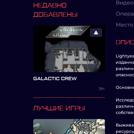
Видео
НЕДАВНО
Опера
ДОБАВЛЕНЫ
Место 
ОПИ
Lightye
изданна
различн
опаснос
GALACTIC CREW
Основны
18+
Исследо
различн
ЛУЧШИЕ ИГРЫ
собстве
Выживан
ресурсы