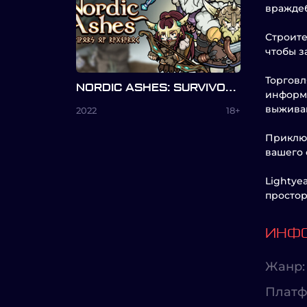
враждеб
Строите
чтобы з
Торговл
NORDIC ASHES: SURVIVORS OF RAGNAROK
информа
выживан
2022
18+
Приключ
вашего 
Lightye
простор
ИНФО
Жанр:
Платф