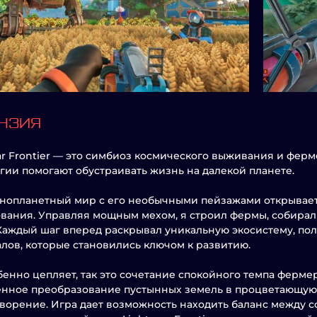
НЗИЯ
ar Frontier — это симбиоз космического выживания и фер
гии помогают обустраивать жизнь на далекой планете.
нопланетный мир с его необычными пейзажами открывае
вания. Управляя мощным мехом, я строил фермы, собирал
Каждый шаг вперед раскрывал уникальную экосистему, по
лов, которые становились ключом к развитию.
бенно цепляет, так это сочетание спокойного темпа ферме
енное преобразование пустынных земель в процветающую
ворение. Игра дает возможность находить баланс между с