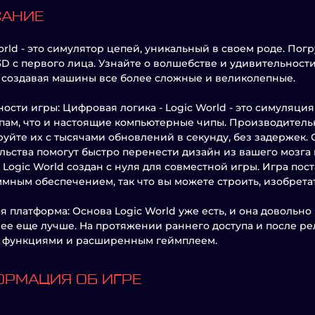
САНИЕ
orld - это симулятор цепей, уникальный в своем роде. Пог
3D с первого лица. Узнайте о волшебстве и удивительност
 создавая машины все более сложные и великолепные.
ости игры: Цифровая логика - Logic World - это симуляци
ам, что и настоящие компьютерные чипы. Производительн
уйте их с тысячами обновлений в секунду, без задержек.
льства помогут быстро перенести дизайн из вашего мозга
 Logic World создан с нуля для совместной игры. Игра по
мным обеспечением, так что вы можете строить, изобретат
я платформа: Основа Logic World уже есть, и она довольно
 ее еще лучше. На протяжении раннего доступа и после ре
 функциями и расширенным геймплеем.
РМАЦИЯ ОБ ИГРЕ