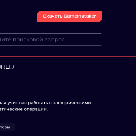
Скачать GameInstaller
ORLD
орая учит вас работать с электрическими
атические операции.
яторы