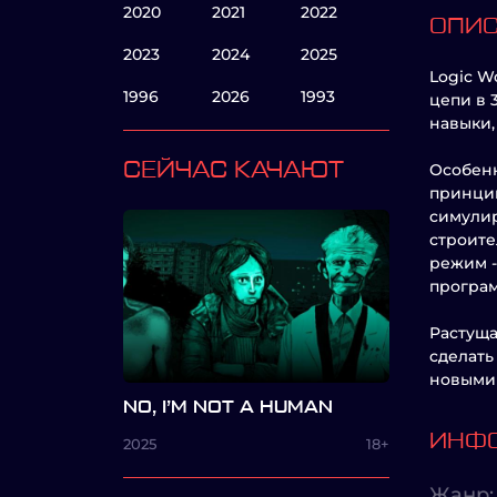
2020
2021
2022
ОПИ
2023
2024
2025
Logic W
1996
2026
1993
цепи в 
навыки,
СЕЙЧАС КАЧАЮТ
Особенн
принцип
симулир
строите
режим -
програм
Растуща
сделать
новыми
NO, I’M NOT A HUMAN
ИНФО
2025
18+
Жанр: