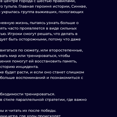
в центре города с шестью правилами,
о тульпа. Главная героиня истории, Синкве,
де укрылась группа выживших, помогающих
невную жизнь, пытаясь узнать больше о
ять часто проявляется в виде сильных
. Игроки смогут решать, что делать в
дует быть осторожными, потому что даже
двигаться по сюжету, или второстепенные,
вать мир или тренироваться, чтобы
ения помогут ей восстановить память,
ысторию инцидента.
е будет расти, и если оно станет слишком
о больше воспоминаний и познакомиться с
еобходимости тренироваться.
 стиле параллельной стратегии, где важно
вы и читать их после победы.
ини-игра, где ходы происходят