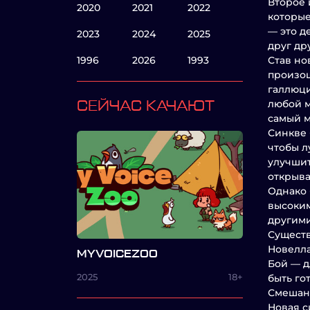
Второе 
2020
2021
2022
которые
— это д
2023
2024
2025
друг др
1996
2026
1993
Став но
произош
галлюци
любой м
СЕЙЧАС КАЧАЮТ
самый м
Синкве 
чтобы л
улучшит
открыва
Однако 
высоким
другими
Существ
Новелла
MYVOICEZOO
Бой — д
2025
18+
быть го
Смешанн
Новая с