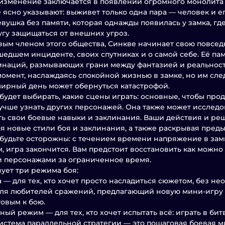
изменение заключается в появлении огромного монолита 
 ясно указывают: выживет только одна пара — человек и ег
евушка без памяти, которая однажды появилась у замка, г
угу защищаться от внешних угроз.
вым членом этого общества, Синкве начинает свою повсед
едшем инциденте, своих спутниках и о самой себе. Её пам
наций, размывающих грани между фантазией и реальностью
омент, наслаждаясь спокойной жизнью в замке, но им сле
ирный день может обернуться катастрофой.
будет выбирать, какие сцены играть: основные, чтобы про
учше узнать других персонажей. Она также может исследо
ь свои боевые навыки и заклинания. Ваши действия и реш
я новые стили боя и заклинания, а также раскрывая пред
будьте осторожны: с течением времени напряжение в замк
, игра закончится. Вам предстоит восстановить как можн
 персонажами за ограниченное время.
ует три режима боя:
 — для тех, кто хочет просто насладиться сюжетом, без н
ля любителей сражений, предлагающий новую мини-игру в
товым к бою.
ый режим — для тех, кто хочет испытать всё: играть в бит
истема параллельной стратегии — это пошаговая боевая м