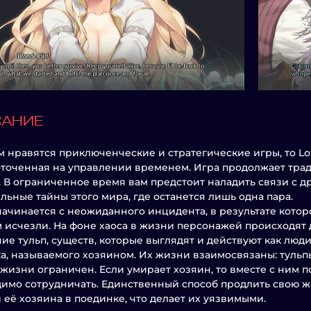
САНИЕ
м нравятся приключенческие и стратегические игры, то Lot
точенная на управлении временем. Игра продолжает традиц
. В ограниченное время вам предстоит наладить связи с
льные тайны этого мира, где останется лишь одна пара.
ачинается с неожиданного инцидента, в результате котор
 исчезли. На фоне хаоса в жизни персонажей происходят
ие тульп, существ, которые выглядят и действуют как люд
а, называемого хозяином. Их жизни взаимосвязаны: тульп
 жизни ограничен. Если умирает хозяин, то вместе с ним по
имо сотрудничать. Единственный способ продлить свою ж
и её хозяина в поединке, что делает их уязвимыми.