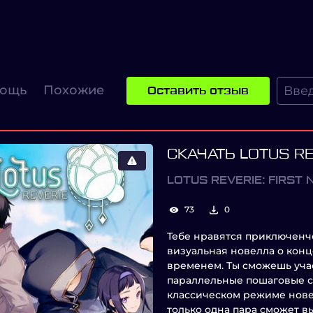
ощь
Похожие
Оставить отзыв
СКАЧАТЬ LOTUS RE
LOTUS REVERIE: FIRST
73
0
Тебе нравятся приключенче
визуальная новелла о конц
временем. Ты сможешь уча
параллельные пошаговые с
классическом режиме нове
только одна пара сможет в