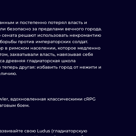
ванным и постепенно потерял власть и
ли безопасно за пределами вечного города.
 сената решают использовать некромантию
борьбы против императорских солдат.
ор в римском населении, которое медленно
том, захватывали власть, навязывая себя
са древняя гладиаторская школа
 теперь другая: избавить город от нежити и
еличию.
Crawler, вдохновленная классическими cRPG
шаговым боем.
развивайте свою Ludus (гладиаторскую