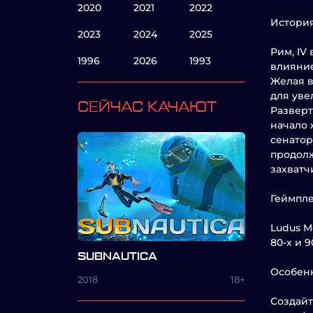
2020
2021
2022
Истори
2023
2024
2025
Рим, IV
1996
2026
1993
влияние
Желая в
для уве
СЕЙЧАС КАЧАЮТ
Разверт
начало 
сенатор
продолж
захватч
Геймпл
Ludus M
80-х и 
SUBNAUTICA
Особен
2018
18+
Создайт