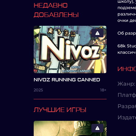
школу),
НЕДАВНО
подземе
различн
ДОБАВЛЕНЫ
очки де
Об разр
68k Stu
классич
ИНФО
NIVOZ RUNNING CANNED
Жанр:
2025
18+
Платф
Разра
ЛУЧШИЕ ИГРЫ
Издат