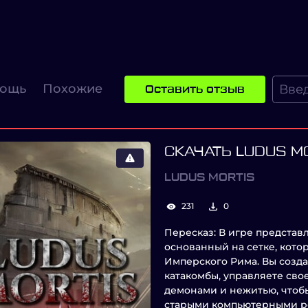
ощь
Похожие
Оставить отзыв
СКАЧАТЬ LUDUS M
LUDUS MORTIS
231
0
Пересказ: В игре представл
основанный на сетке, кот
Имперского Рима. Вы созда
катакомбы, управляете сво
демонами и нежитью, чтоб
старыми компьютерными р