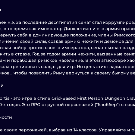
я
 век н.э. За последние десятилетия сенат стал коррумпиро
, в то время как император Диоклетиан и его армия прави
ернуть себя в доминирующее положение, члены Римского
личения своей силы, создав армию нежити и демонов для 
ывая войну против своего императора, сенат вызвал разд
жить в страхе. Год за годом армии нежити, вызванные сена
ам и порабощая римское население. В этом атмосфере хао
ала тренировать солдат для игр. Но цель этих гладиаторов
иков... чтобы позволить Риму вернуться к своему былому в
ей
ortis - это игра в стиле Grid-Based First Person Dungeon 
90-х годов. Это RPG с группой персонажей ("блоббер") с по
ности
е своих персонажей, выбрав из 14 классов. Управляйте и 