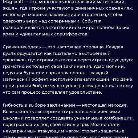
Magicraft — это многопользовательский магический
экшен, где игроки участвуют в динамичных сражениях,
используя мощные заклинания и стратегию, чтобы
одержать верх над соперниками. События
разворачиваются в фэнтезийном мире, полном ярких
арен и удивительных спецэффектов.
Сражения здесь — это настоящее зрелище. Каждая
дуэль ощущается как тщательно выстроенный
спектакль, где игроки пытаются перехитрить друг друга,
грамотно используя свои заклинания. Удар молнии,
ледяная буря или взрывная волна — каждый
магический эффект настолько впечатляющий, что даже
проигрывая бой, не чувствуешь разочарования, потому
что сам процесс доставляет удовольствие.
Гибкость в выборе заклинаний — настоящая находка.
Возможность экспериментировать с магическими
школами позволяет создавать уникальные комбинации,
подстраивая их под свой стиль игры. Можно стать
неудержимым атакующим магом, строить защитные
стены или контролировать поле боя, усложняя жизнь