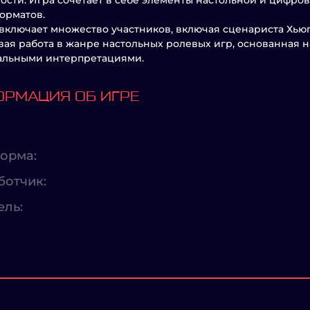
ости. Игра сочетает в себе элементы настольной и цифров
орматов.
включает множество участников, включая сценариста Хьюг
вая работа в жанре настольных ролевых игр, основанная н
альными интерпретациями.
РМАЦИЯ ОБ ИГРЕ
орма:
ботчик:
ель: