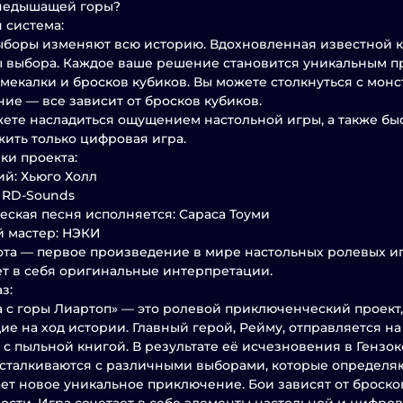
гнедышащей горы?
 система:
боры изменяют всю историю. Вдохновленная известной кн
 выбора. Каждое ваше решение становится уникальным п
мекалки и бросков кубиков. Вы можете столкнуться с монс
ие — все зависит от бросков кубиков.
ете насладиться ощущением настольной игры, а также бы
ить только цифровая игра.
ки проекта:
й: Хьюго Холл
 RD-Sounds
еская песня исполняется: Сараса Тоуми
 мастер: НЭКИ
ота — первое произведение в мире настольных ролевых иг
т в себя оригинальные интерпретации.
з:
 с горы Лиартоп» — это ролевой приключенческий проект
е на ход истории. Главный герой, Рейму, отправляется н
 с пыльной книгой. В результате её исчезновения в Гензок
сталкиваются с различными выборами, которые определяю
ет новое уникальное приключение. Бои зависят от бросков