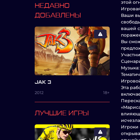
этой о
НЕДАВНО
Игровая
ДОБАВЛЕНЫ
Ваши вы
свободы
вашей с
поражен
Вы смож
предлож
Участни
Сценари
Музыка:
Тематич
Игровой
JAK 3
Эта раб
2012
18+
включае
Переска
«Мариса
ЛУЧШИЕ ИГРЫ
влияющи
исчезла
Игроки 
открыва