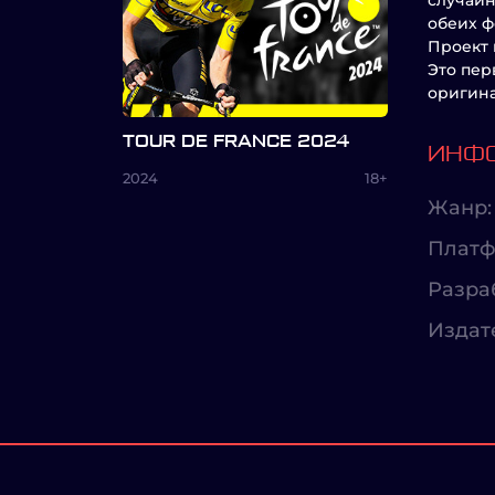
случайн
обеих ф
Проект 
Это пер
оригин
TOUR DE FRANCE 2024
ИНФО
2024
18+
Жанр:
Платф
Разра
Издат