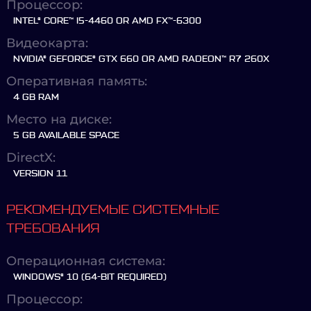
Процессор:
INTEL® CORE™ I5-4460 OR AMD FX™-6300
Видеокарта:
NVIDIA® GEFORCE® GTX 660 OR AMD RADEON™ R7 260X
Оперативная память:
4 GB RAM
Место на диске:
5 GB AVAILABLE SPACE
DirectX:
VERSION 11
РЕКОМЕНДУЕМЫЕ СИСТЕМНЫЕ
ТРЕБОВАНИЯ
Операционная система:
WINDOWS® 10 (64-BIT REQUIRED)
Процессор: