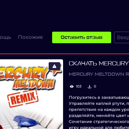
ощь
Похожие
Оставить отзыв
СКАЧАТЬ MERCURY
MERCURY MELTDOWN R
103
0
Погрузитесь в захватываю
Управляйте каплей ртути, 
препятствия на каждом уро
разделяйте, меняйте цвет 
Сочетание стратегическог
игру идеальной для любит