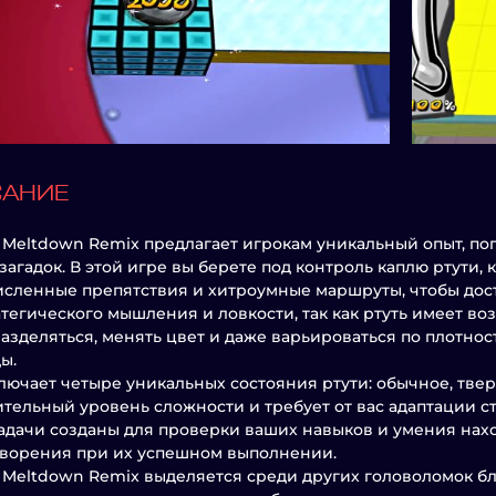
САНИЕ
 Meltdown Remix предлагает игрокам уникальный опыт, п
 загадок. В этой игре вы берете под контроль каплю ртути
сленные препятствия и хитроумные маршруты, чтобы дос
атегического мышления и ловкости, так как ртуть имеет в
азделяться, менять цвет и даже варьироваться по плотнос
ы.
лючает четыре уникальных состояния ртути: обычное, твер
тельный уровень сложности и требует от вас адаптации с
Задачи созданы для проверки ваших навыков и умения нах
ворения при их успешном выполнении.
 Meltdown Remix выделяется среди других головоломок б