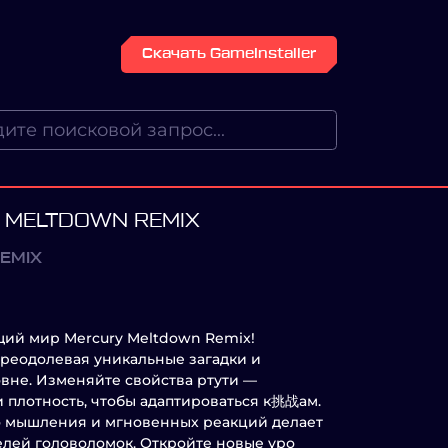
Скачать GameInstaller
 MELTDOWN REMIX
EMIX
щий мир Mercury Meltdown Remix!
преодолевая уникальные загадки и
вне. Изменяйте свойства ртути —
и плотность, чтобы адаптироваться к挑战ам.
о мышления и мгновенных реакций делает
елей головоломок. Откройте новые уро