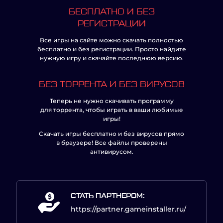
БЕСПЛАТНО И БЕЗ
РЕГИСТРАЦИИ
Все игры на сайте можно скачать полностью
бесплатно и без регистрации. Просто найдите
нужную игру и скачайте последнюю версию.
БЕЗ ТОРРЕНТА И БЕЗ ВИРУСОВ
Теперь не нужно скачивать программу
для торрента, чтобы играть в ваши любимые
игры!
Скачать игры бесплатно и без вирусов прямо
в браузере! Все файлы проверены
антивирусом.
СТАТЬ ПАРТНЕРОМ:
https://partner.gameinstaller.ru/