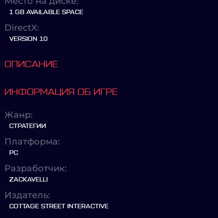
Место на диске:
1 GB AVAILABLE SPACE
DirectX:
VERSION 10
ОПИСАНИЕ
ИНФОРМАЦИЯ ОБ ИГРЕ
Жанр:
СТРАТЕГИИ
Платформа:
PC
Разработчик:
ZACKAVELLI
Издатель:
COTTAGE STREET INTERACTIVE