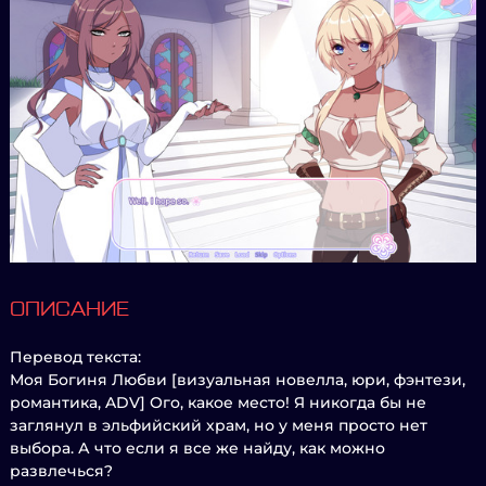
ОПИСАНИЕ
Перевод текста:
Моя Богиня Любви [визуальная новелла, юри, фэнтези,
романтика, ADV] Ого, какое место! Я никогда бы не
заглянул в эльфийский храм, но у меня просто нет
выбора. А что если я все же найду, как можно
развлечься?