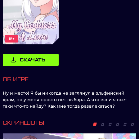
18+
СКАЧАТЬ
ОБ ИГРЕ
Ну и место! Я бы никогда не заглянул в эльфийский
храм, но у меня просто нет выбора. А что если я все-
таки что-то найду? Как мне тогда развлекаться?
СКРИНШОТЫ