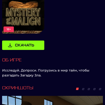
18+
СКАЧАТЬ
ОБ ИГРЕ
Исследуй. Допроси. Погрузись в мир тайн, чтобы
разгадать Загадку Зла.
СКРИНШОТЫ