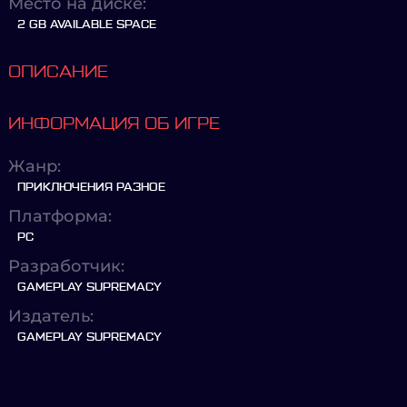
Место на диске:
2 GB AVAILABLE SPACE
ОПИСАНИЕ
ИНФОРМАЦИЯ ОБ ИГРЕ
Жанр:
ПРИКЛЮЧЕНИЯ РАЗНОЕ
Платформа:
PC
Разработчик:
GAMEPLAY SUPREMACY
Издатель:
GAMEPLAY SUPREMACY