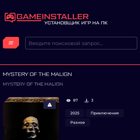
MYSTERY OF THE MALIGN
MYSTERY OF THE MALIGN
87
3
2025
Приключения
Разное