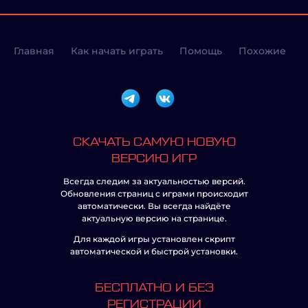
Главная
Как начать играть
Помощь
Похожие
СКАЧАТЬ САМУЮ НОВУЮ
ВЕРСИЮ ИГР
Всегда следим за актуальностью версий.
Обновления страниц с играми происходит
автоматически. Вы всегда найдёте
актуальную версию на странице.
Для каждой игры установлен скрипт
автоматической и быстрой установки.
БЕСПЛАТНО И БЕЗ
РЕГИСТРАЦИИ