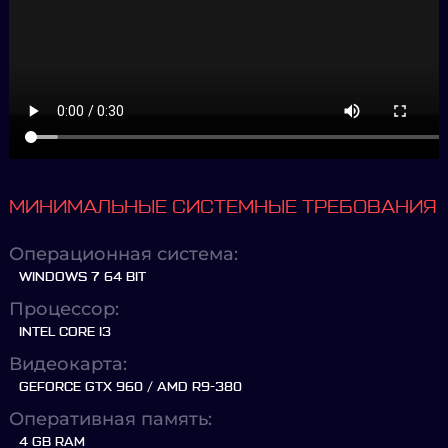
МИНИМАЛЬНЫЕ СИСТЕМНЫЕ ТРЕБОВАНИЯ
Операционная система:
WINDOWS 7 64 BIT
Процессор:
INTEL CORE I3
Видеокарта:
GEFORCE GTX 960 / AMD R9-380
Оперативная память:
4 GB RAM