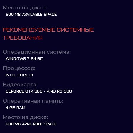
Место на диске:
600 MB AVAILABLE SPACE
РЕКОМЕНДУЕМЫЕ СИСТЕМНЫЕ
ТРЕБОВАНИЯ
Операционная система:
WINDOWS 7 64 BIT
Процессор:
INTEL CORE I3
Видеокарта:
GEFORCE GTX 960 / AMD R9-380
Оперативная память:
4 GB RAM
Место на диске:
600 MB AVAILABLE SPACE