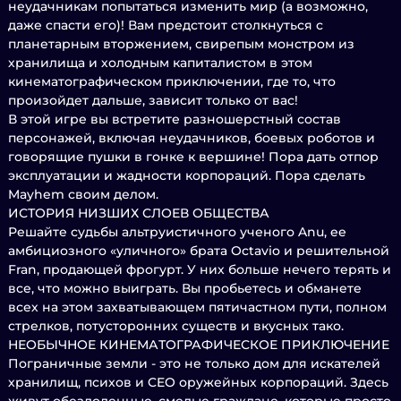
неудачникам попытаться изменить мир (а возможно,
даже спасти его)! Вам предстоит столкнуться с
планетарным вторжением, свирепым монстром из
хранилища и холодным капиталистом в этом
кинематографическом приключении, где то, что
произойдет дальше, зависит только от вас!
В этой игре вы встретите разношерстный состав
персонажей, включая неудачников, боевых роботов и
говорящие пушки в гонке к вершине! Пора дать отпор
эксплуатации и жадности корпораций. Пора сделать
Mayhem своим делом.
ИСТОРИЯ НИЗШИХ СЛОЕВ ОБЩЕСТВА
Решайте судьбы альтруистичного ученого Anu, ее
амбициозного «уличного» брата Octavio и решительной
Fran, продающей фрогурт. У них больше нечего терять и
все, что можно выиграть. Вы пробьетесь и обманете
всех на этом захватывающем пятичастном пути, полном
стрелков, потусторонних существ и вкусных тако.
НЕОБЫЧНОЕ КИНЕМАТОГРАФИЧЕСКОЕ ПРИКЛЮЧЕНИЕ
Пограничные земли - это не только дом для искателей
хранилищ, психов и CEO оружейных корпораций. Здесь