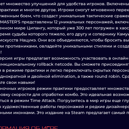
ет множество улучшений для удобства игроков. Включен
рактики и многое другое. Игроки смогут мгновенно пер
женным боем, что создаст уникальные тактические сражен
 MASTER'S представлены 12 уникальных персонажей, включа
нном мире Ципангу, который уже 300 лет погружен в хаос.
бремя судьбы которого тяжело, его другу и сопернику Каму
искусств Нацумэ. Они все объединяются, чтобы бросить вы
 противниками, овладейте уникальными стилями и созда
!
ерсия игры предлагает возможность участвовать в онлайн-
нкциональному rollback netcode. Вы сможете присоединя
 в режиме практики и легко переключать скрытых персо
днократной и двойной elimination, а также round robin. 
те свои навыки!
ночных игроков режим практики предоставляет множеств
овку скорости для отработки комбо. Это идеальная возмож
ться в режим Time Attack. Погрузитесь в мир игры еще г
 художественные работы персонажей и редкие дизайнерс
ными иконками. Это издание на Steam предлагает самый п
РМАЦИЯ ОБ ИГРЕ