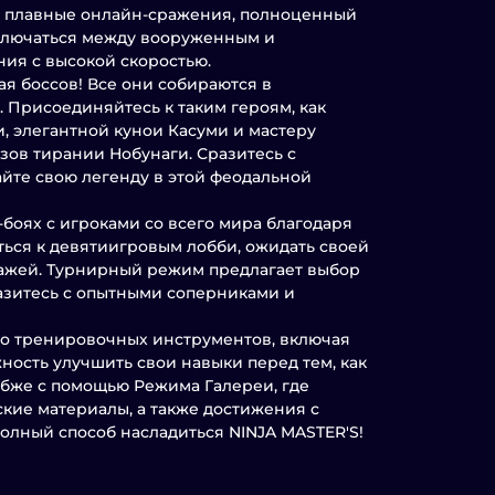
ы плавные онлайн-сражения, полноценный
еключаться между вооруженным и
ия с высокой скоростью.
я боссов! Все они собираются в
 Присоединяйтесь к таким героям, как
и, элегантной кунoи Касуми и мастеру
зов тирании Нобунаги. Сразитесь с
йте свою легенду в этой феодальной
боях с игроками со всего мира благодаря
ться к девятиигровым лобби, ожидать своей
нажей. Турнирный режим предлагает выбор
Сразитесь с опытными соперниками и
о тренировочных инструментов, включая
ность улучшить свои навыки перед тем, как
лубже с помощью Режима Галереи, где
кие материалы, а также достижения с
олный способ насладиться NINJA MASTER'S!