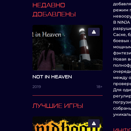
добавля
НЕДАВНО
режим п
ДОБАВЛЕНЫ
невоору
В NINJA
разруше
Саске, 
боевых 
мощными
фэнтези
Новая в
полнофу
очереди
NOT IN HEAVEN
между о
проверь
2019
18+
Для оди
регулир
погрузи
ЛУЧШИЕ ИГРЫ
собраны
уникаль
ИНФО